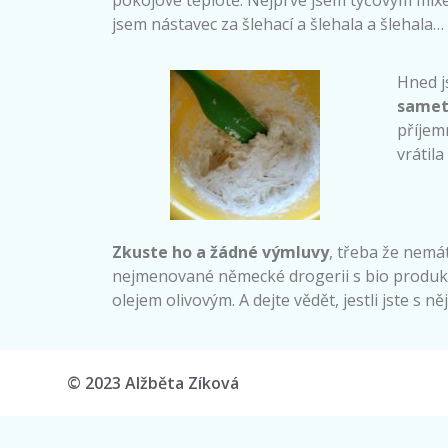
jsem nástavec za šlehací a šlehala a šlehala… 
Hned j
samet
příjem
vrátil
Zkuste ho a žádné výmluvy
, třeba že nemá
nejmenované německé drogerii s bio produkty
olejem olivovým. A dejte vědět, jestli jste s n
© 2023 Alžběta Zíková