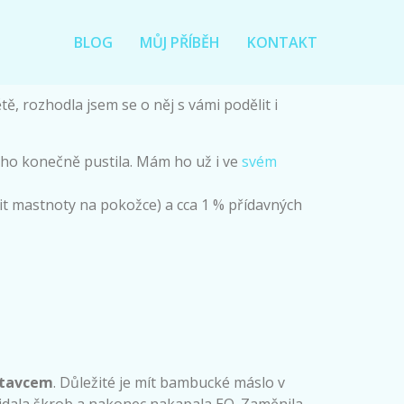
BLOG
MŮJ PŘÍBĚH
KONTAKT
větě, rozhodla jsem se o něj s vámi podělit i
toho konečně pustila. Mám ho už i ve
svém
cit mastnoty na pokožce) a cca 1 % přídavných
stavcem
. Důležité je mít bambucké máslo v
řidala škrob a nakonec nakapala EO. Zaměnila