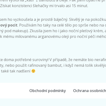
Získat konzistenci šlehačky mi trvalo asi 15 minut.
sem ho vyzkoušela a je prostě báječný. Skvělý je na pokožk
ový pocit
. Používám ho taky na celé tělo po sprše nebo na o
ný pod makeup). Zkusila jsem ho i jako noční pleťový krém, 
a k mému milovanému arganovému oleji pro noční péči mého 
te doma potřebné suroviny! V případě, že nemáte bio neraf
, nebo použít rafinovaný bambut, i když nemá tolik skvělých
ěj také tak nadšení
Obchodní podmínky
Ochrana osobních