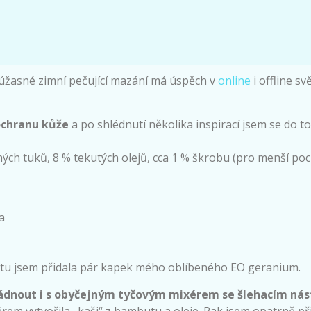
úžasné zimní pečující mazání má úspěch v
online
i offline s
ochranu kůže
a po shlédnutí několika inspirací jsem se do 
ých tuků, 8 % tekutých olejů, cca 1 % škrobu (pro menší po
a
tu jsem přidala pár kapek mého oblíbeného EO geranium.
ládnout i s obyčejným tyčovým mixérem se šlehacím ná
rem vytvořila „kaši“ z bambutu a oleje. Pak jsem opatrně p