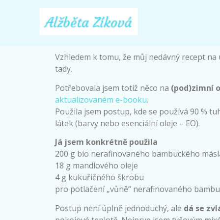
Vzhledem k tomu, že můj nedávný recept na 
tady.
Potřebovala jsem totiž něco na
(pod)zimní 
aktualizovaném e-booku
.
Použila jsem postup, kde se používá 90 % tuh
látek (barvy nebo esenciální oleje – EO).
Já jsem konkrétně použila
200 g bio nerafinovaného bambuckého másl
18 g mandlového oleje
4 g kukuřičného škrobu
pro potlačení „vůně“ nerafinovaného bambu
Postup není úplně jednoduchý, ale
dá se zv
pokojové teplotě. Nejprve jsem tyčovým mixé