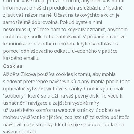
Chceme vaše údaje použít k tornu, abychom vás mohli
informovat o našich produktech a službách, případně
zjistit váš názor na ně. Účast na takovýchto akcích je
samozřejmě dobrovolná. Pokud byste s nimi
nesouhlasili, můžete nám to kdykoliv oznámit, abychom
mohli údaje podle toho zablokovat. V případě emailové
komunikace se z odběru můžete kdykoliv odhlásit s
pomocí odhlašovacího odkazu uvedeného v patičce
každého emailu.
Cookies
Alžběta Zíková používá cookies k tomu, aby mohla
sledovat preference návštěvníků a aby mohla podle toho
optimálně vytvářet webové stránky. Cookies jsou malé
“soubory”, které se uloží na váš pevný disk. To vede k
usnadnění navigace a zajištění vysoké míry
uživatelského komfortu webové stránky. Cookies se
mohou využívat ke zjištění, zda jste už ze svého počítače
navštívili naše stránky. Identifikuje se pouze cookie na
vašem počítači.