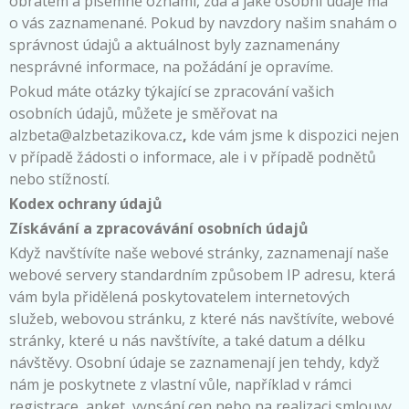
obratem a písemně oznámí, zda a jaké osobní údaje má
o vás zaznamenané. Pokud by navzdory našim snahám o
správnost údajů a aktuálnost byly zaznamenány
nesprávné informace, na požádání je opravíme.
Pokud máte otázky týkající se zpracování vašich
osobních údajů, můžete je směřovat na
alzbeta@alzbetazikova.cz
,
kde vám jsme k dispozici nejen
v případě žádosti o informace, ale i v případě podnětů
nebo stížností.
Kodex ochrany údajů
Získávání a zpracovávání osobních údajů
Když navštívíte naše webové stránky, zaznamenají naše
webové servery standardním způsobem IP adresu, která
vám byla přidělená poskytovatelem internetových
služeb, webovou stránku, z které nás navštívíte, webové
stránky, které u nás navštívíte, a také datum a délku
návštěvy. Osobní údaje se zaznamenají jen tehdy, když
nám je poskytnete z vlastní vůle, například v rámci
registrace, anket, vypsání cen nebo na realizaci smlouvy.