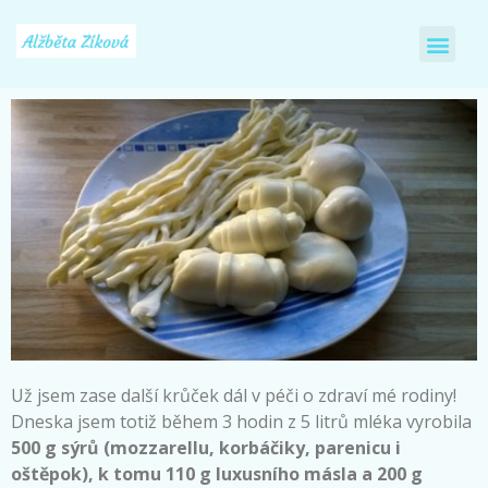
Už jsem zase další krůček dál v péči o zdraví mé rodiny!
Dneska jsem totiž během 3 hodin z 5 litrů mléka vyrobila
500 g sýrů (mozzarellu, korbáčiky, parenicu i
oštěpok), k tomu 110 g luxusního másla a 200 g