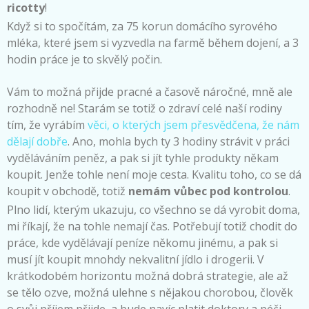
ricotty
!
Když si to spočítám, za 75 korun domácího syrového
mléka, které jsem si vyzvedla na farmě během dojení, a 3
hodin práce je to skvělý počin.
Vám to možná přijde pracné a časově náročné, mně ale
rozhodně ne! Starám se totiž o zdraví celé naší rodiny
tím, že vyrábím
věci, o kterých jsem přesvědčena, že nám
dělají dobře
. Ano, mohla bych ty 3 hodiny strávit v práci
vyděláváním peněz, a pak si jít tyhle produkty někam
koupit. Jenže tohle není moje cesta. Kvalitu toho, co se dá
koupit v obchodě, totiž
nemám vůbec pod kontrolou
.
Plno lidí, kterým ukazuju, co všechno se dá vyrobit doma,
mi říkají, že na tohle nemají čas. Potřebují totiž chodit do
práce, kde vydělávají peníze někomu jinému, a pak si
musí jít koupit mnohdy nekvalitní jídlo i drogerii. V
krátkodobém horizontu možná dobrá strategie, ale až
se tělo ozve, možná ulehne s nějakou chorobou, člověk