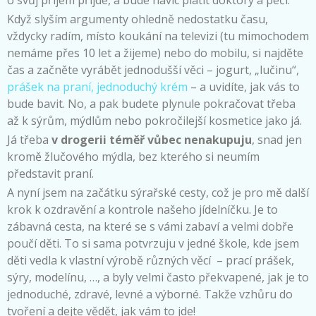
o svůj příjem přijde, a bude navíc platit doktory a péči.
Když slyším argumenty ohledně nedostatku času,
vždycky radím, místo koukání na televizi (tu mimochodem
nemáme přes 10 let a žijeme) nebo do mobilu, si najděte
čas a začněte vyrábět jednodušší věci – jogurt, „lučinu“,
prášek na praní, jednoduchý krém
– a uvidíte, jak vás to
bude bavit. No, a pak budete plynule pokračovat třeba
až k sýrům, mýdlům nebo pokročilejší kosmetice jako já.
Já třeba
v drogerii téměř vůbec nenakupuju
, snad jen
kromě žlučového mýdla, bez kterého si neumím
představit praní.
A nyní jsem na začátku sýrařské cesty, což je pro mě další
krok k ozdravění a kontrole našeho jídelníčku. Je to
zábavná cesta, na které se s vámi zabaví a velmi dobře
poučí děti. To si sama potvrzuju v jedné škole, kde jsem
děti vedla k vlastní výrobě různých věcí – prací prášek,
sýry, modelínu, …, a byly velmi často překvapené, jak je to
jednoduché, zdravé, levné a výborné. Takže vzhůru do
tvoření a dejte vědět, jak vám to jde!