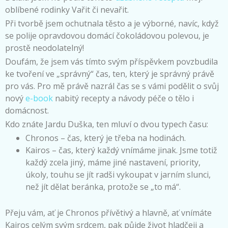
oblíbené rodinky Vařit či nevařit.
Při tvorbě jsem ochutnala těsto a je výborné, navíc, když
se polije opravdovou domácí čokoládovou polevou, je
prostě neodolatelný!
Doufám, že jsem vás tímto svým příspěvkem povzbudila
ke tvoření ve „správný“ čas, ten, který je správný právě
pro vás. Pro mě právě nazrál čas se s vámi podělit o svůj
nový
e-book
nabitý recepty a návody péče o tělo i
domácnost.
Kdo znáte Jardu Duška, ten mluví o dvou typech času:
Chronos – čas, který je třeba na hodinách.
Kairos – čas, který každý vnímáme jinak. Jsme totiž
každý zcela jiný, máme jiné nastavení, priority,
úkoly, touhu se jít radši vykoupat v jarním slunci,
než jít dělat beránka, protože se „to má“.
Přeju vám, ať je Chronos přívětivý a hlavně, ať vnímáte
Kairos celým svým srdcem, pak půjde život hladčeji a