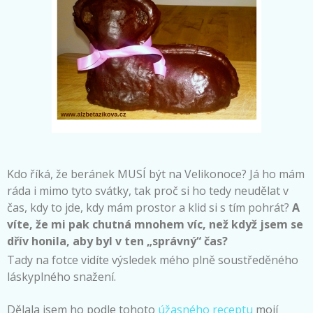
Kdo říká, že beránek MUSÍ být na Velikonoce? Já ho mám
ráda i mimo tyto svátky, tak proč si ho tedy neudělat v
čas, kdy to jde, kdy mám prostor a klid si s tím pohrát?
A
víte, že mi pak chutná mnohem víc, než když jsem se
dřív honila, aby byl v ten „správný“ čas?
Tady na fotce vidíte výsledek mého plně soustředěného
láskyplného snažení.
Dělala jsem ho podle tohoto
úžasného receptu
mojí