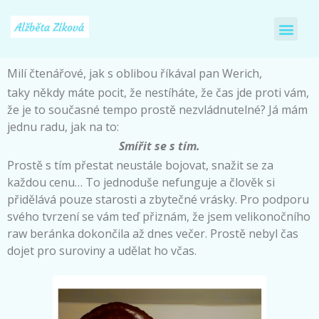
Milí čtenářové, jak s oblibou říkával pan Werich,
taky někdy máte pocit, že nestíháte, že čas jde proti vám,
že je to současné tempo prostě nezvládnutelné? Já mám
jednu radu, jak na to:
Smířit se s tím.
Prostě s tím přestat neustále bojovat, snažit se za
každou cenu… To jednoduše nefunguje a člověk si
přidělává pouze starosti a zbytečné vrásky. Pro podporu
svého tvrzení se vám teď přiznám, že jsem velikonočního
raw beránka dokončila až dnes večer. Prostě nebyl čas
dojet pro suroviny a udělat ho včas.